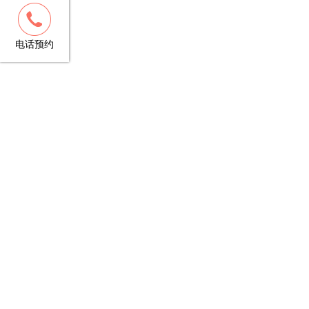
客服
13148781706
电话预约