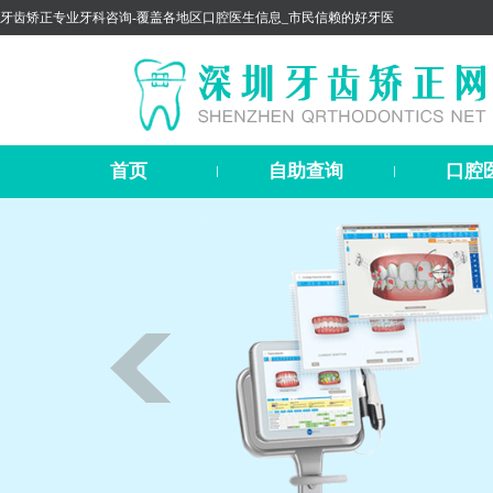
牙齿矫正专业牙科咨询-覆盖各地区口腔医生信息_市民信赖的好牙医
首页
自助查询
口腔