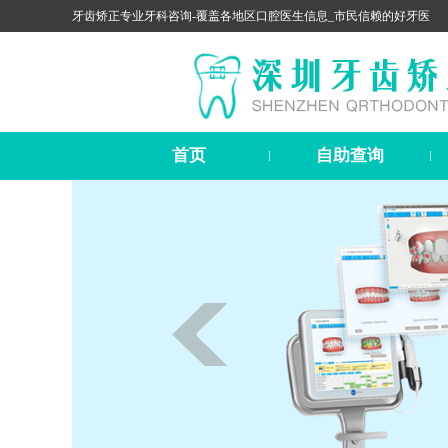
牙齿矫正专业牙科咨询-覆盖各地区口腔医生信息_市民信赖的好牙医
首页
自助查询