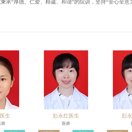
秉承“厚德、仁爱、精诚、和谐”的院训，坚持“全心全意为
。
医生
彭永红医生
彭
医师
医师