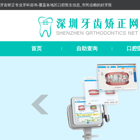
牙齿矫正专业牙科咨询-覆盖各地区口腔医生信息_市民信赖的好牙医
首页
自助查询
口腔