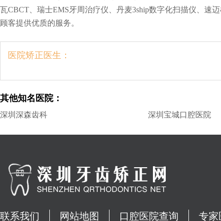
瓦CBCT、瑞士EMS牙周治疗仪、丹麦3ship数字化扫描仪
顾客提供优质的服务。
医院矫正医生：
其他知名医院：
深圳深森齿科
深圳宝城口腔医院
联系我们
网站地图
口腔医院查询
专家