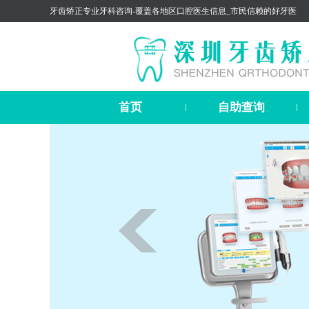
牙齿矫正专业牙科咨询-覆盖各地区口腔医生信息_市民信赖的好牙医
首页
自助查询