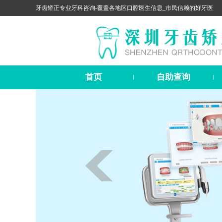
牙齿矫正专业牙科咨询-覆盖各地区口腔医生信息_市民信赖的好牙医
首页
自助查询