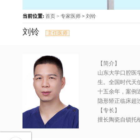
当前位置:
首页 >
专家医师
>
刘铃
刘铃
主任医师
【简介】
山东大学口腔医
生。全国时代天
十五余年，案例近
隐形矫正临床超
【专长】
擅长陶瓷自锁托