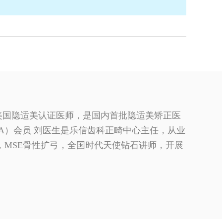
美国隐适美认证医师，是国内首批隐适美矫正医
A）会员 刘医生是乐信齿科正畸中心主任，从业
员，MSE骨性扩弓，全国时代天使钻石讲师，开展