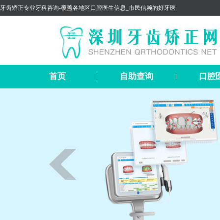
牙齿矫正专业牙科咨询-覆盖各地区口腔医生信息_市民信赖的好牙医
首页
自助查询
口腔