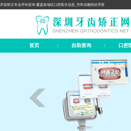
牙齿矫正专业牙科咨询-覆盖各地区口腔医生信息_市民信赖的好牙医
首页
自助查询
口腔