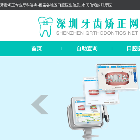
牙齿矫正专业牙科咨询-覆盖各地区口腔医生信息_市民信赖的好牙医
首页
自助查询
口腔