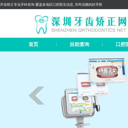
牙齿矫正专业牙科咨询-覆盖各地区口腔医生信息_市民信赖的好牙医
首页
自助查询
口腔