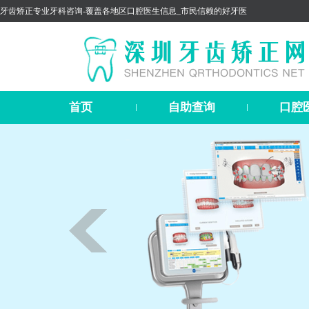
牙齿矫正专业牙科咨询-覆盖各地区口腔医生信息_市民信赖的好牙医
首页
自助查询
口腔