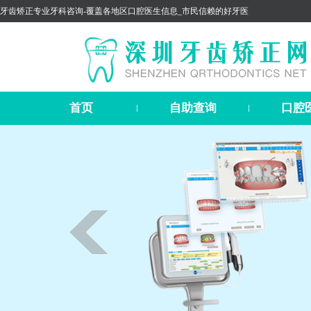
牙齿矫正专业牙科咨询-覆盖各地区口腔医生信息_市民信赖的好牙医
首页
自助查询
口腔