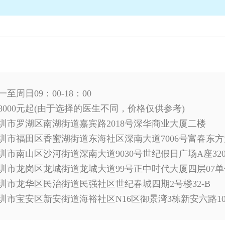
至周日09：00-18：00
8000元起(由于选择的医生不同，价格仅供参考)
圳市罗湖区南湖街道嘉宾路2018号深华商业大厦二楼
圳市福田区香蜜湖街道东海社区深南大道7006号富春东方大厦1806
圳市南山区沙河街道深南大道9030号世纪假日广场A座320
圳市龙岗区龙城街道龙城大道99号正中时代大厦四层07单
圳市龙华区民治街道民强社区世纪春城四期2号楼32-B
圳市宝安区新安街道海裕社区N16区御景湾3栋新安六路1006号