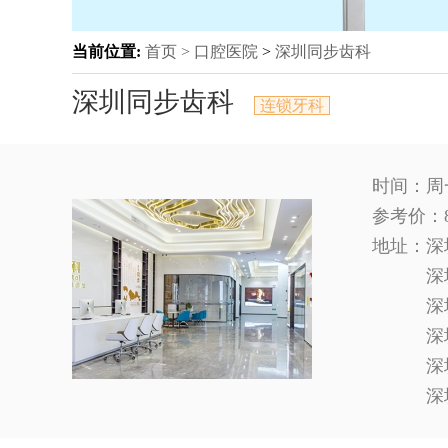
当前位置:
首页 >
口腔医院
>
深圳同步齿科
深圳同步齿科
连锁牙科
时间：周一
参考价：
地址：
深
深
深
深
深
深