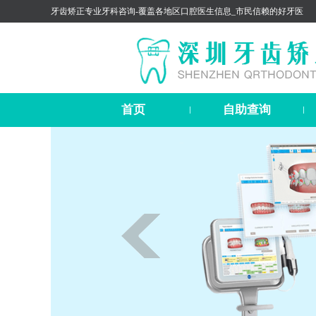
牙齿矫正专业牙科咨询-覆盖各地区口腔医生信息_市民信赖的好牙医
首页
自助查询