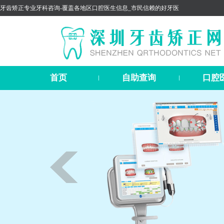
牙齿矫正专业牙科咨询-覆盖各地区口腔医生信息_市民信赖的好牙医
首页
自助查询
口腔