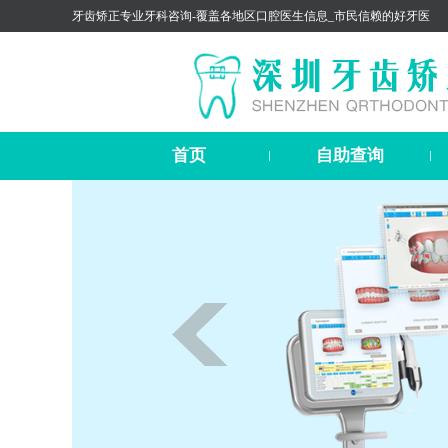
牙齿矫正专业牙科咨询-覆盖各地区口腔医生信息_市民信赖的好牙医
首页
自助查询