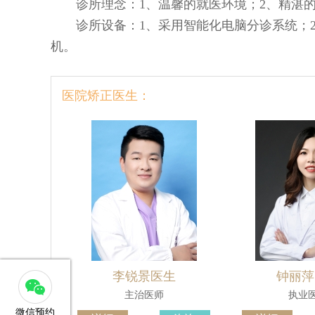
诊所理念：1、温馨的就医环境；2、精湛
诊所设备：1、采用智能化电脑分诊系统；
机。
医院矫正医生：
李锐景医生
钟丽萍
主治医师
执业
微信预约