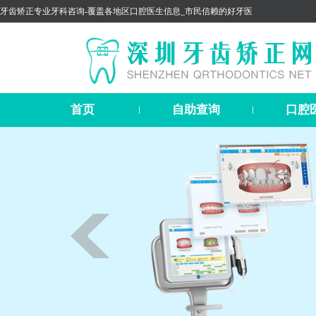
牙齿矫正专业牙科咨询-覆盖各地区口腔医生信息_市民信赖的好牙医
首页
自助查询
口腔