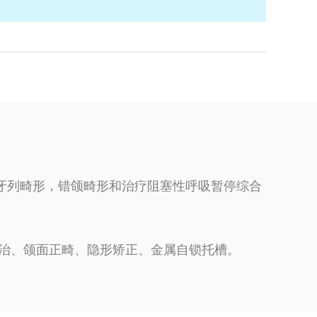
牙列畸形，错颌畸形和治疗阻塞性呼吸暂停综合
矫治、颌面正畸、隐形矫正、金属自锁托槽。