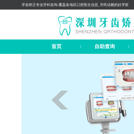
牙齿矫正专业牙科咨询-覆盖各地区口腔医生信息_市民信赖的好牙医
首页
自助查询