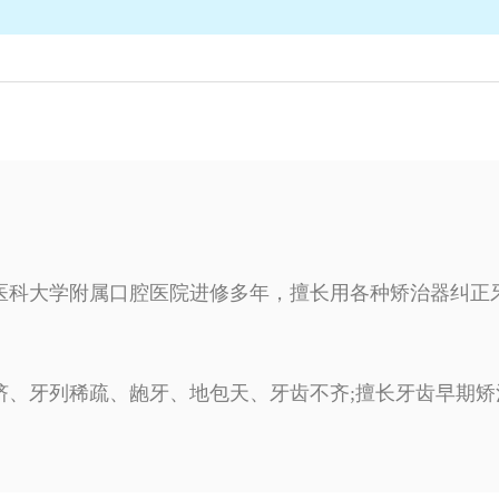
连医科大学附属口腔医院进修多年，擅长用各种矫治器纠正
挤、牙列稀疏、龅牙、地包天、牙齿不齐;擅长牙齿早期