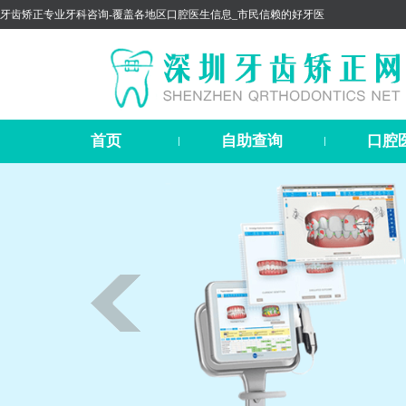
牙齿矫正专业牙科咨询-覆盖各地区口腔医生信息_市民信赖的好牙医
首页
自助查询
口腔